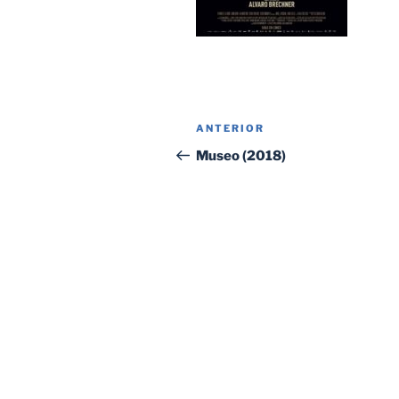
Navegación
Entrada
ANTERIOR
de
anterior:
Museo (2018)
entradas