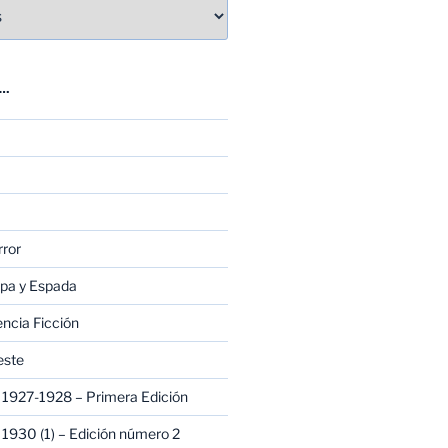
E…
rror
apa y Espada
encia Ficción
este
1927-1928 – Primera Edición
1930 (1) – Edición número 2