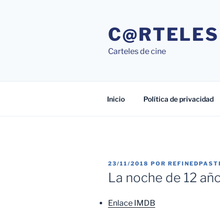
Saltar
al
C@RTELES
contenido
Carteles de cine
Inicio
Política de privacidad
PUBLICADO
23/11/2018
POR
REFINEDPAST
EL
La noche de 12 año
Enlace IMDB