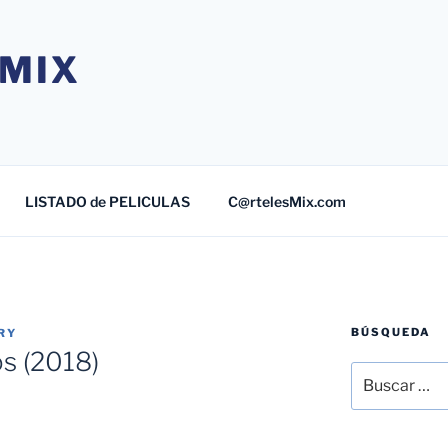
MIX
LISTADO de PELICULAS
C@rtelesMix.com
BÚSQUEDA
RY
s (2018)
Buscar
por: