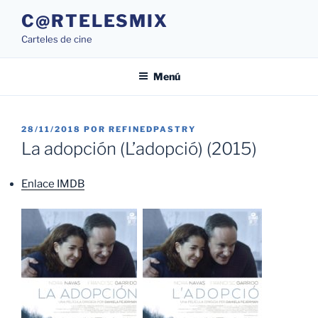
Saltar
C@RTELESMIX
al
Carteles de cine
contenido
Menú
PUBLICADO
28/11/2018
POR
REFINEDPASTRY
EL
La adopción (L’adopció) (2015)
Enlace IMDB