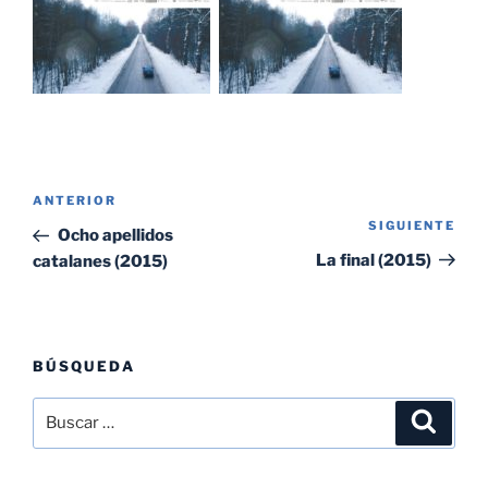
Navegación
Entrada
ANTERIOR
de
SIGUIENTE
Sig
anterior:
Ocho apellidos
entradas
ent
La final (2015)
catalanes (2015)
BÚSQUEDA
Buscar
Buscar
por: