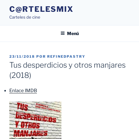
Saltar
C@RTELESMIX
al
Carteles de cine
contenido
Menú
PUBLICADO
23/11/2018
POR
REFINEDPASTRY
EL
Tus desperdicios y otros manjares
(2018)
Enlace IMDB