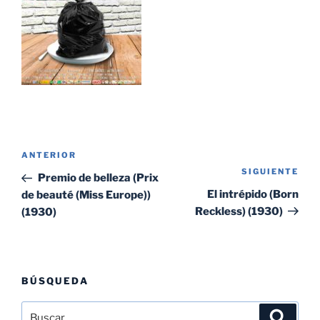
Navegación
Entrada
ANTERIOR
de
SIGUIENTE
Sig
anterior:
Premio de belleza (Prix
entradas
ent
El intrépido (Born
de beauté (Miss Europe))
Reckless) (1930)
(1930)
BÚSQUEDA
Buscar
Buscar