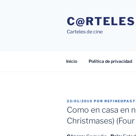
Saltar
al
C@RTELES
contenido
Carteles de cine
Inicio
Política de privacidad
PUBLICADO
23/01/2010
POR
REFINEDPAS
EL
Como en casa en ni
Christmases) (Four