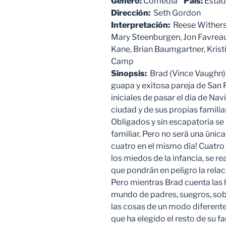
Género:
Comedia
País:
Estad
Dirección:
Seth Gordon
Interpretación:
Reese Withersp
Mary Steenburgen, Jon Favreau
Kane, Brian Baumgartner, Krist
Camp
Sinopsis:
Brad (Vince Vaughn)
guapa y exitosa pareja de San
iniciales de pasar el dia de Nav
ciudad y de sus propias familia
Obligados y sin escapatoria se
familiar. Pero no será una única
cuatro en el mismo día! Cuatro 
los miedos de la infancia, se re
que pondrán en peligro la relac
Pero mientras Brad cuenta las 
mundo de padres, suegros, sob
las cosas de un modo diferente y
que ha elegido el resto de su f