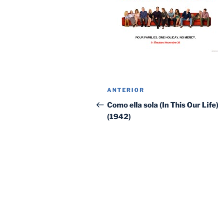
Navegación
Entrada
ANTERIOR
de
anterior:
Como ella sola (In This Our Life
(1942)
entradas