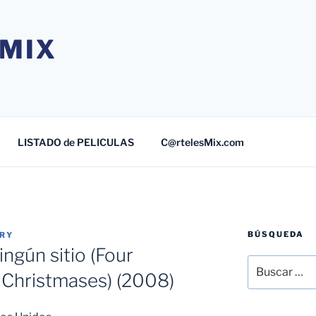
MIX
LISTADO de PELICULAS
C@rtelesMix.com
BÚSQUEDA
TRY
ngún sitio (Four
Buscar
 Christmases) (2008)
por: