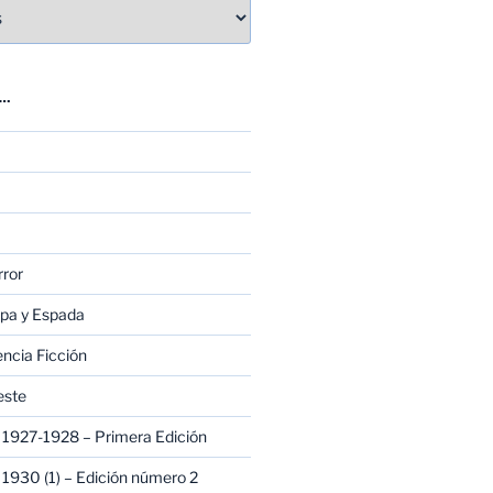
E…
rror
apa y Espada
encia Ficción
este
1927-1928 – Primera Edición
1930 (1) – Edición número 2