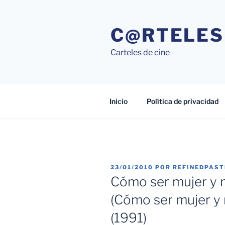
Saltar
al
C@RTELES
contenido
Carteles de cine
Inicio
Política de privacidad
PUBLICADO
23/01/2010
POR
REFINEDPAS
EL
Cómo ser mujer y n
(Cómo ser mujer y n
(1991)