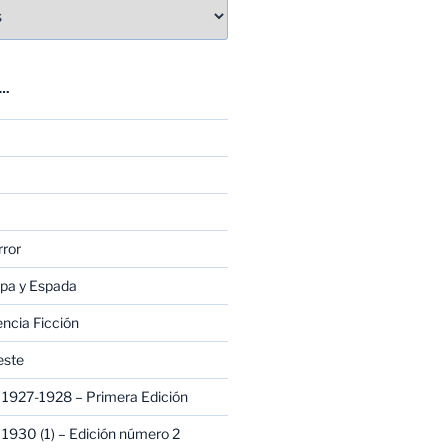
E…
rror
apa y Espada
encia Ficción
este
1927-1928 – Primera Edición
1930 (1) – Edición número 2