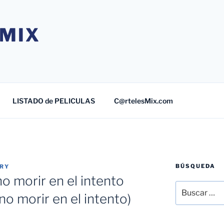
MIX
LISTADO de PELICULAS
C@rtelesMix.com
BÚSQUEDA
TRY
o morir en el intento
Buscar
o morir en el intento)
por: