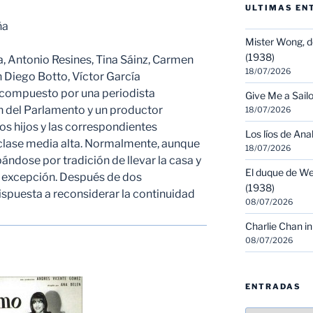
ULTIMAS EN
ña
Mister Wong, d
(1938)
Antonio Resines, Tina Sáinz, Carmen
18/07/2026
 Diego Botto, Víctor García
compuesto por una periodista
Give Me a Sailo
n del Parlamento y un productor
18/07/2026
os hijos y las correspondientes
Los líos de Ana
 clase media alta. Normalmente, aunque
18/07/2026
pándose por tradición de llevar la casa y
El duque de We
 excepción. Después de dos
(1938)
ispuesta a reconsiderar la continuidad
08/07/2026
Charlie Chan in
08/07/2026
ENTRADAS