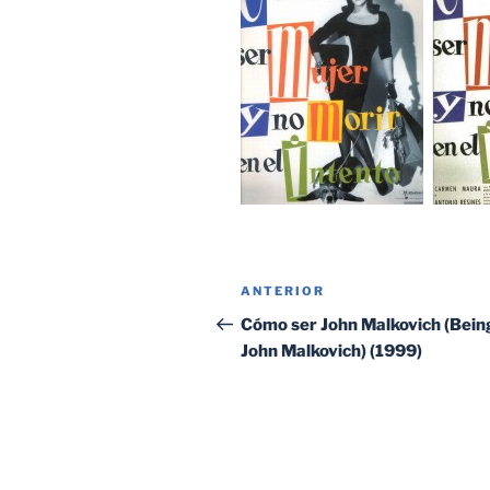
Navegación
Entrada
ANTERIOR
de
anterior:
Cómo ser John Malkovich (Bein
John Malkovich) (1999)
entradas