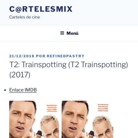
Saltar
C@RTELESMIX
al
Carteles de cine
contenido
Menú
PUBLICADO
21/12/2018
POR
REFINEDPASTRY
EL
T2: Trainspotting (T2 Trainspotting)
(2017)
Enlace IMDB