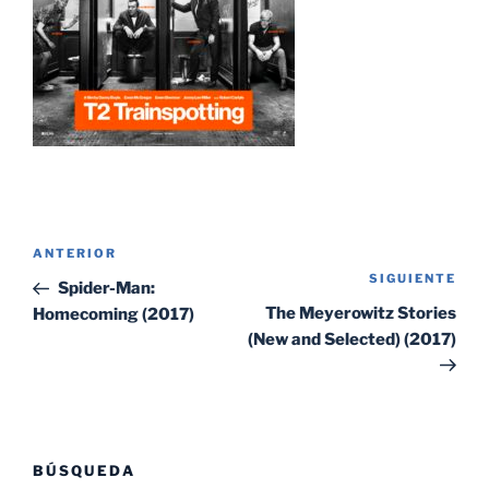
Navegación
Entrada
ANTERIOR
de
SIGUIENTE
Sig
anterior:
Spider-Man:
entradas
ent
The Meyerowitz Stories
Homecoming (2017)
(New and Selected) (2017)
BÚSQUEDA