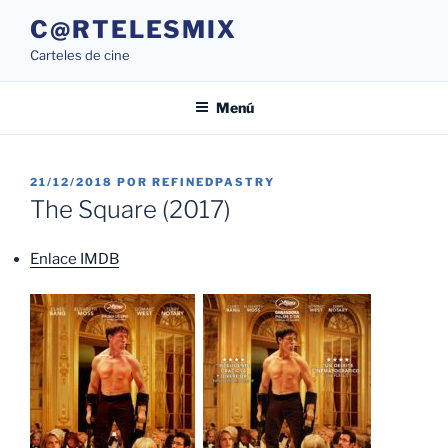
Saltar
C@RTELESMIX
al
Carteles de cine
contenido
Menú
PUBLICADO
21/12/2018
POR
REFINEDPASTRY
EL
The Square (2017)
Enlace IMDB