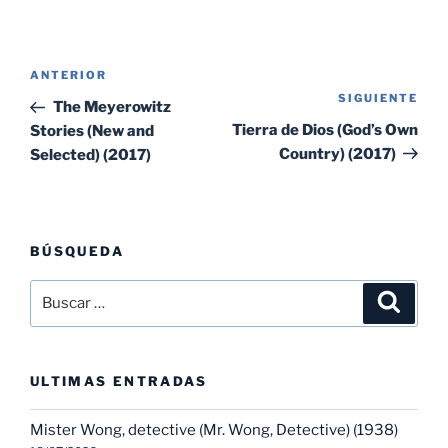
Navegación
Entrada
ANTERIOR
de
SIGUIENTE
Sig
anterior:
The Meyerowitz
entradas
ent
Tierra de Dios (God’s Own
Stories (New and
Country) (2017)
Selected) (2017)
BÚSQUEDA
Buscar
Buscar
por:
ULTIMAS ENTRADAS
Mister Wong, detective (Mr. Wong, Detective) (1938)