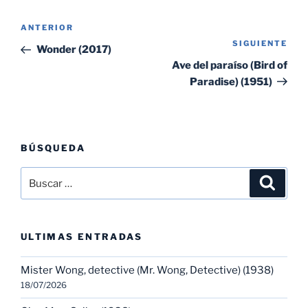
Navegación
Entrada
ANTERIOR
de
SIGUIENTE
Sig
anterior:
Wonder (2017)
entradas
ent
Ave del paraíso (Bird of
Paradise) (1951)
BÚSQUEDA
Buscar
Buscar
por:
ULTIMAS ENTRADAS
Mister Wong, detective (Mr. Wong, Detective) (1938)
18/07/2026