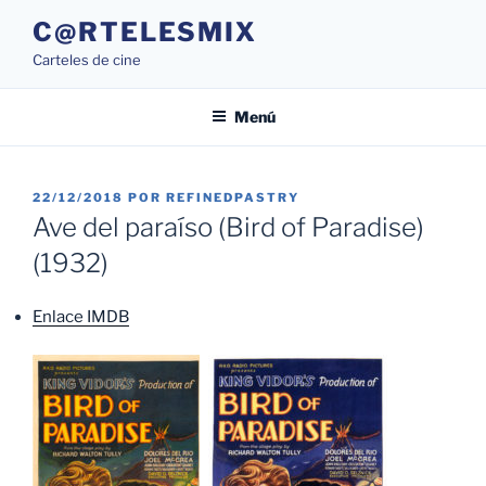
Saltar
C@RTELESMIX
al
Carteles de cine
contenido
Menú
PUBLICADO
22/12/2018
POR
REFINEDPASTRY
EL
Ave del paraíso (Bird of Paradise)
(1932)
Enlace IMDB