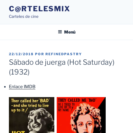
Saltar
C@RTELESMIX
al
Carteles de cine
contenido
Menú
PUBLICADO
22/12/2018
POR
REFINEDPASTRY
EL
Sábado de juerga (Hot Saturday)
(1932)
Enlace IMDB