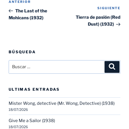
Entrada
ANTERIOR
de
SIGUIENTE
Sig
anterior:
The Last of the
entradas
ent
Tierra de pasión (Red
Mohicans (1932)
Dust) (1932)
BÚSQUEDA
Buscar
Buscar
por:
ULTIMAS ENTRADAS
Mister Wong, detective (Mr. Wong, Detective) (1938)
18/07/2026
Give Me a Sailor (1938)
18/07/2026