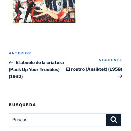
Navegación
Entrada
ANTERIOR
de
SIGUIENTE
Sig
anterior:
El abuelo de la criatura
entradas
ent
El rostro (Ansiktet) (1958)
(Pack Up Your Troubles)
(1932)
BÚSQUEDA
Buscar
Buscar
por: