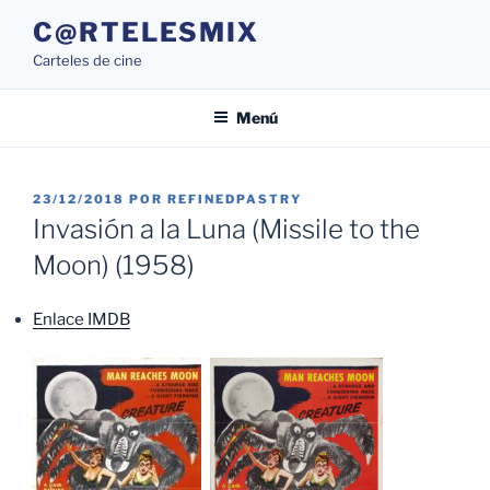
Saltar
C@RTELESMIX
al
Carteles de cine
contenido
Menú
PUBLICADO
23/12/2018
POR
REFINEDPASTRY
EL
Invasión a la Luna (Missile to the
Moon) (1958)
Enlace IMDB