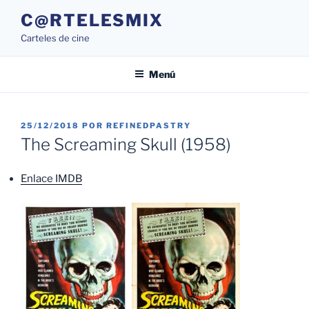
Saltar
C@RTELESMIX
al
Carteles de cine
contenido
Menú
PUBLICADO
25/12/2018
POR
REFINEDPASTRY
EL
The Screaming Skull (1958)
Enlace IMDB