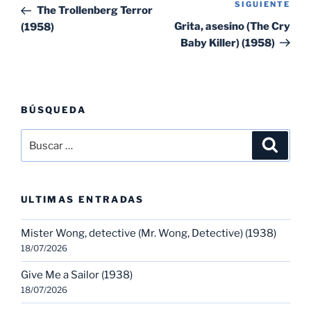
de
SIGUIENTE
Sig
anterior:
The Trollenberg Terror
entradas
ent
Grita, asesino (The Cry
(1958)
Baby Killer) (1958)
BÚSQUEDA
Buscar
Buscar
por:
ULTIMAS ENTRADAS
Mister Wong, detective (Mr. Wong, Detective) (1938)
18/07/2026
Give Me a Sailor (1938)
18/07/2026