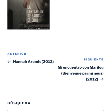
Navegación
Entrada
ANTERIOR
de
SIGUIENTE
Sig
anterior:
Hannah Arendt (2012)
entradas
ent
Mi encuentro con Marilou
(Bienvenue parmi nous)
(2012)
BÚSQUEDA