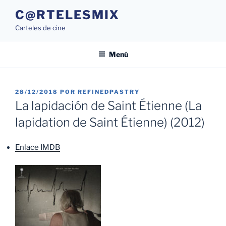
Saltar
C@RTELESMIX
al
Carteles de cine
contenido
Menú
PUBLICADO
28/12/2018
POR
REFINEDPASTRY
EL
La lapidación de Saint Étienne (La
lapidation de Saint Étienne) (2012)
Enlace IMDB