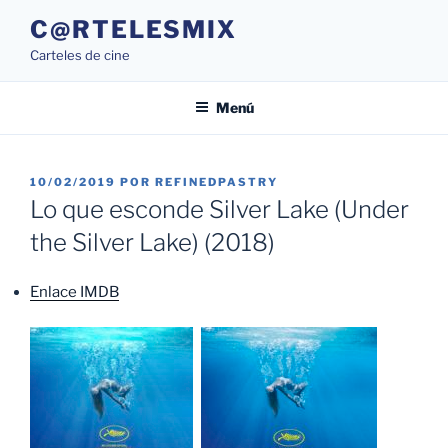
Saltar
C@RTELESMIX
al
Carteles de cine
contenido
Menú
PUBLICADO
10/02/2019
POR
REFINEDPASTRY
EL
Lo que esconde Silver Lake (Under
the Silver Lake) (2018)
Enlace IMDB