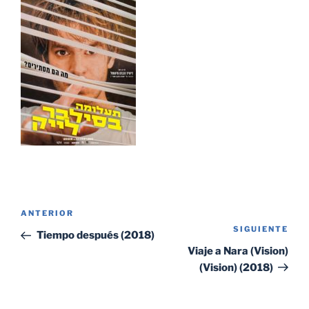
Navegación
Entrada
ANTERIOR
de
SIGUIENTE
Sig
anterior:
Tiempo después (2018)
entradas
ent
Viaje a Nara (Vision)
(Vision) (2018)