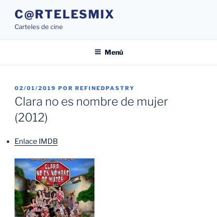
Saltar
C@RTELESMIX
al
Carteles de cine
contenido
Menú
PUBLICADO
02/01/2019
POR
REFINEDPASTRY
EL
Clara no es nombre de mujer
(2012)
Enlace IMDB