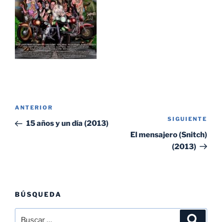
Navegación
Entrada
ANTERIOR
de
SIGUIENTE
Sig
anterior:
15 años y un día (2013)
entradas
ent
El mensajero (Snitch)
(2013)
BÚSQUEDA
Buscar
Buscar