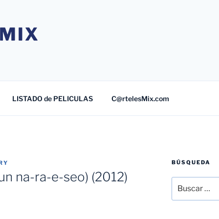
MIX
LISTADO de PELICULAS
C@rtelesMix.com
BÚSQUEDA
RY
un na-ra-e-seo) (2012)
Buscar
por: