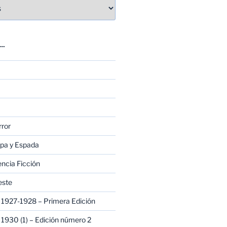
E…
rror
apa y Espada
encia Ficción
este
1927-1928 – Primera Edición
1930 (1) – Edición número 2