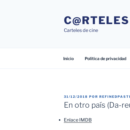
Saltar
al
C@RTELES
contenido
Carteles de cine
Inicio
Política de privacidad
PUBLICADO
31/12/2018
POR
REFINEDPAST
EL
En otro país (Da-re
Enlace IMDB