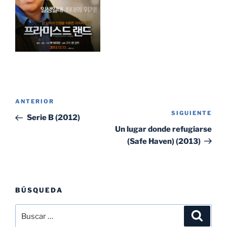
Navegación
Entrada
ANTERIOR
de
SIGUIENTE
Sig
anterior:
Serie B (2012)
entradas
ent
Un lugar donde refugiarse
(Safe Haven) (2013)
BÚSQUEDA
Buscar
Buscar
por: