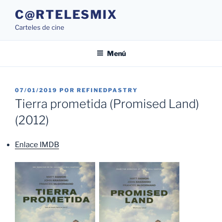
Saltar
C@RTELESMIX
al
Carteles de cine
contenido
Menú
PUBLICADO
07/01/2019
POR
REFINEDPASTRY
EL
Tierra prometida (Promised Land)
(2012)
Enlace IMDB