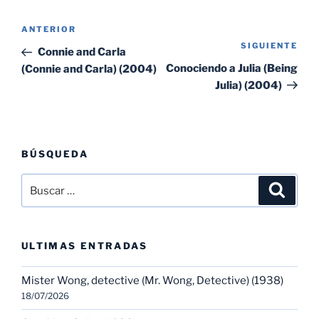
Navegación
Entrada
ANTERIOR
de
SIGUIENTE
Sig
anterior:
Connie and Carla
entradas
ent
Conociendo a Julia (Being
(Connie and Carla) (2004)
Julia) (2004)
BÚSQUEDA
Buscar
Buscar
por:
ULTIMAS ENTRADAS
Mister Wong, detective (Mr. Wong, Detective) (1938)
18/07/2026