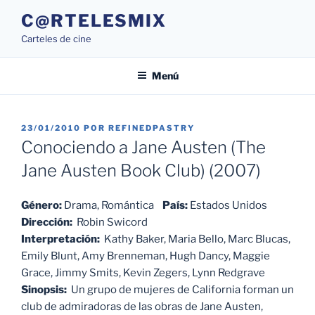
Saltar
C@RTELESMIX
al
Carteles de cine
contenido
Menú
PUBLICADO
23/01/2010
POR
REFINEDPASTRY
EL
Conociendo a Jane Austen (The
Jane Austen Book Club) (2007)
Género:
Drama, Romántica
País:
Estados Unidos
Dirección:
Robin Swicord
Interpretación:
Kathy Baker, Maria Bello, Marc Blucas,
Emily Blunt, Amy Brenneman, Hugh Dancy, Maggie
Grace, Jimmy Smits, Kevin Zegers, Lynn Redgrave
Sinopsis:
Un grupo de mujeres de California forman un
club de admiradoras de las obras de Jane Austen,