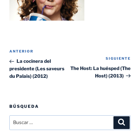
Navegación
Entrada
ANTERIOR
de
SIGUIENTE
Sig
anterior:
La cocinera del
entradas
ent
The Host: La huésped (The
presidente (Les saveurs
Host) (2013)
du Palais) (2012)
BÚSQUEDA
Buscar
Buscar
por: