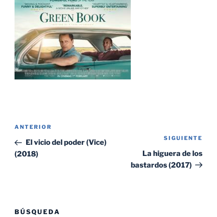
Navegación
Entrada
ANTERIOR
de
SIGUIENTE
Sig
anterior:
El vicio del poder (Vice)
entradas
ent
La higuera de los
(2018)
bastardos (2017)
BÚSQUEDA