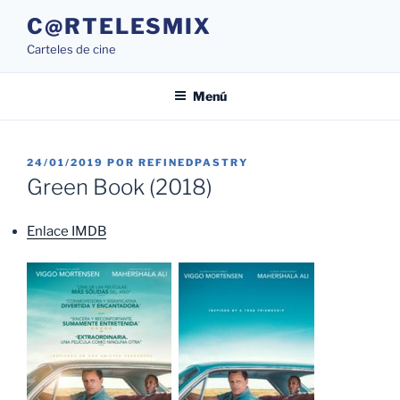
Saltar
C@RTELESMIX
al
Carteles de cine
contenido
Menú
PUBLICADO
24/01/2019
POR
REFINEDPASTRY
EL
Green Book (2018)
Enlace IMDB