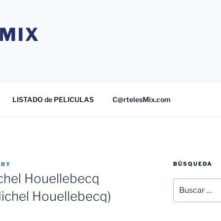
MIX
LISTADO de PELICULAS
C@rtelesMix.com
BÚSQUEDA
TRY
chel Houellebecq
Buscar
ichel Houellebecq)
por: