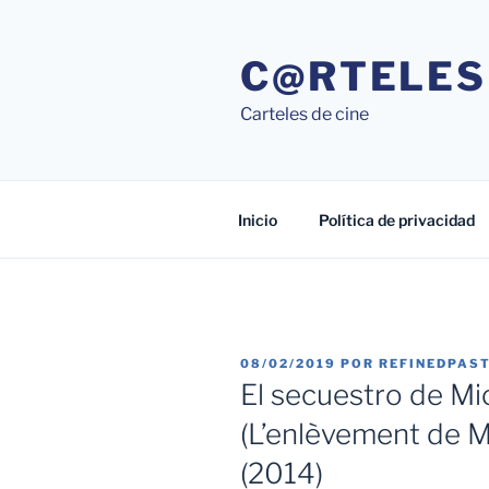
Saltar
al
C@RTELES
contenido
Carteles de cine
Inicio
Política de privacidad
PUBLICADO
08/02/2019
POR
REFINEDPAS
EL
El secuestro de Mi
(L’enlèvement de M
(2014)