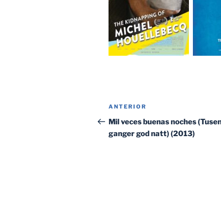
Navegación
Entrada
ANTERIOR
de
anterior:
Mil veces buenas noches (Tuse
ganger god natt) (2013)
entradas