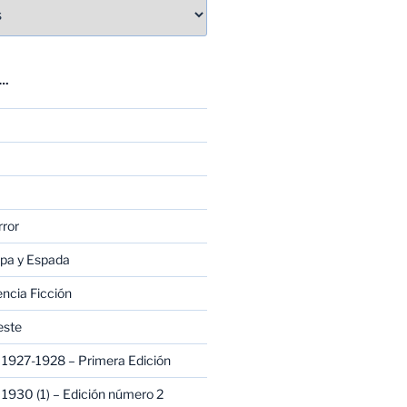
E…
rror
apa y Espada
encia Ficción
este
1927-1928 – Primera Edición
1930 (1) – Edición número 2