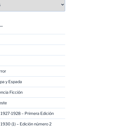
E…
rror
apa y Espada
encia Ficción
este
1927-1928 – Primera Edición
1930 (1) – Edición número 2