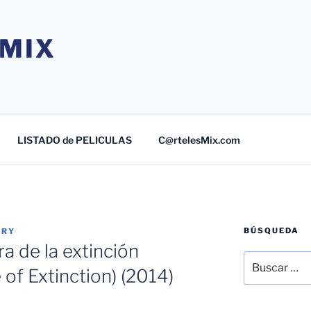
MIX
LISTADO de PELICULAS
C@rtelesMix.com
BÚSQUEDA
TRY
a de la extinción
Buscar
of Extinction) (2014)
por: