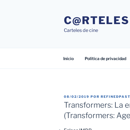
Saltar
al
C@RTELES
contenido
Carteles de cine
Inicio
Política de privacidad
PUBLICADO
08/02/2019
POR
REFINEDPAS
EL
Transformers: La er
(Transformers: Age 