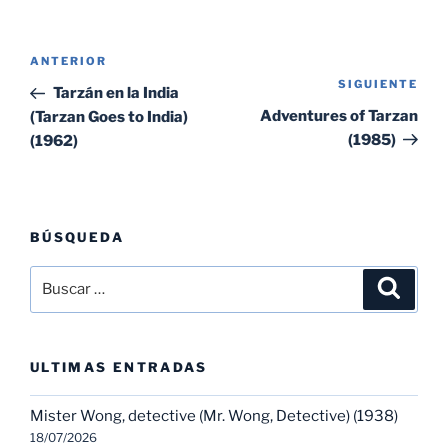
Navegación
Entrada
ANTERIOR
de
SIGUIENTE
Sig
anterior:
Tarzán en la India
entradas
ent
Adventures of Tarzan
(Tarzan Goes to India)
(1985)
(1962)
BÚSQUEDA
Buscar
Buscar
por:
ULTIMAS ENTRADAS
Mister Wong, detective (Mr. Wong, Detective) (1938)
18/07/2026