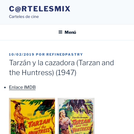
Saltar
C@RTELESMIX
al
Carteles de cine
contenido
Menú
PUBLICADO
10/02/2019
POR
REFINEDPASTRY
EL
Tarzán y la cazadora (Tarzan and
the Huntress) (1947)
Enlace IMDB