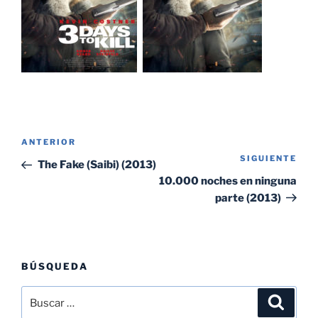
Navegación
Entrada
ANTERIOR
de
SIGUIENTE
Sig
anterior:
The Fake (Saibi) (2013)
entradas
ent
10.000 noches en ninguna
parte (2013)
BÚSQUEDA
Buscar
Buscar
por: