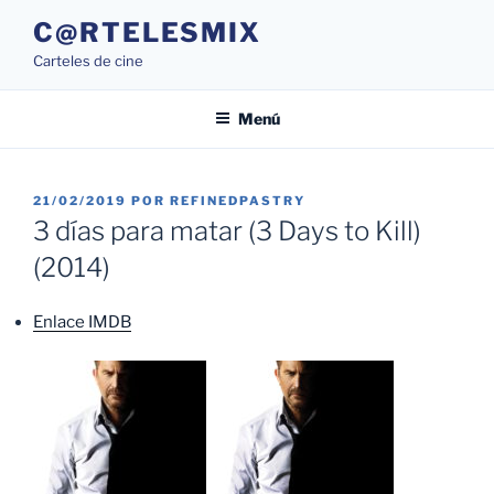
Saltar
C@RTELESMIX
al
Carteles de cine
contenido
Menú
PUBLICADO
21/02/2019
POR
REFINEDPASTRY
EL
3 días para matar (3 Days to Kill)
(2014)
Enlace IMDB