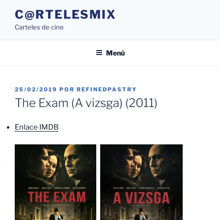
Saltar
C@RTELESMIX
al
Carteles de cine
contenido
Menú
PUBLICADO
25/02/2019
POR
REFINEDPASTRY
EL
The Exam (A vizsga) (2011)
Enlace IMDB