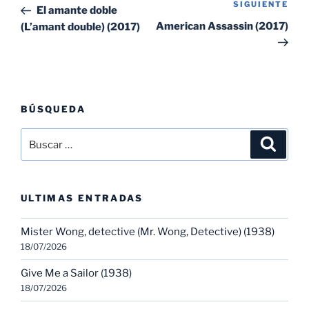
de
SIGUIENTE
Sig
anterior:
El amante doble
entradas
ent
American Assassin (2017)
(L’amant double) (2017)
BÚSQUEDA
Buscar
Buscar
por:
ULTIMAS ENTRADAS
Mister Wong, detective (Mr. Wong, Detective) (1938)
18/07/2026
Give Me a Sailor (1938)
18/07/2026