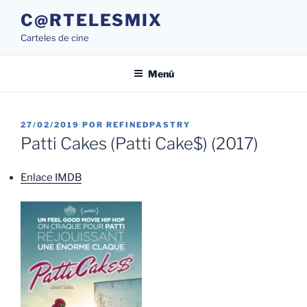
Saltar
C@RTELESMIX
al
Carteles de cine
contenido
Menú
PUBLICADO
27/02/2019
POR
REFINEDPASTRY
EL
Patti Cakes (Patti Cake$) (2017)
Enlace IMDB