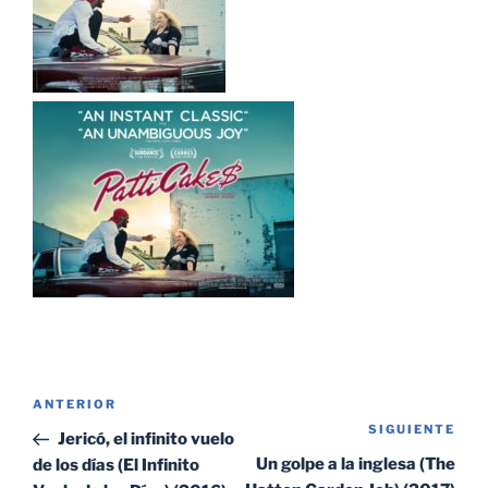
Navegación
Entrada
ANTERIOR
de
SIGUIENTE
Sig
anterior:
Jericó, el infinito vuelo
entradas
ent
Un golpe a la inglesa (The
de los días (El Infinito