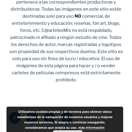
pertenece a las correspondientes productoras y
distribuidoras. Todas las imágenes en este sitio están
destinadas solo para uso
NO
comercial, de
entretenimiento y educación: reseñas, fan art, blogs,
foros, etc. C@artelesMix no está respaldado,
patrocinado ni afiliado a ningún estudio de cine. Todos
los derechos de autor, marcas registradas y logotipos
son propiedad de sus respectivos dueños. Este sitio es
solo para uso sin fines de lucro / educativo. El uso de
imágenes de esta página para hacer y / o vender
carteles de películas reimpresos está estrictamente
prohibido.
Utilizamos cookies propias y de terceros para obtener datos
Facebook
Twitter
Instagram
Correo
estadísticos de la navegación de nuestros usuarios y mejorar
nuestros servicios. Si acepta o continúa navegando,
electrónico
consideramos que acepta su uso.
más información