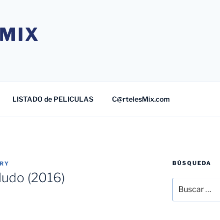
MIX
LISTADO de PELICULAS
C@rtelesMix.com
BÚSQUEDA
TRY
ludo (2016)
Buscar
por: