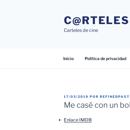
Saltar
al
C@RTELES
contenido
Carteles de cine
Inicio
Política de privacidad
PUBLICADO
17/03/2019
POR
REFINEDPAS
EL
Me casé con un bo
Enlace IMDB