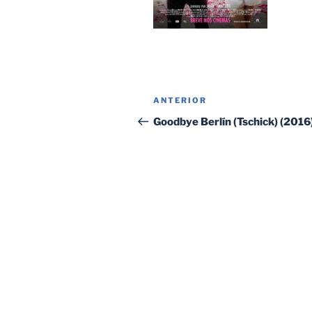
Navegación
Entrada
ANTERIOR
de
anterior:
Goodbye Berlín (Tschick) (2016
entradas