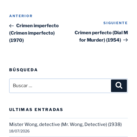
Navegación
Entrada
ANTERIOR
de
SIGUIENTE
Sig
anterior:
Crimen imperfecto
entradas
ent
Crimen perfecto (Dial M
(Crimen imperfecto)
for Murder) (1954)
(1970)
BÚSQUEDA
Buscar
Buscar
por:
ULTIMAS ENTRADAS
Mister Wong, detective (Mr. Wong, Detective) (1938)
18/07/2026