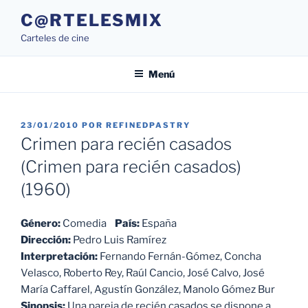
Saltar
C@RTELESMIX
al
Carteles de cine
contenido
Menú
PUBLICADO
23/01/2010
POR
REFINEDPASTRY
EL
Crimen para recién casados
(Crimen para recién casados)
(1960)
Género:
Comedia
País:
España
Dirección:
Pedro Luis Ramírez
Interpretación:
Fernando Fernán-Gómez, Concha
Velasco, Roberto Rey, Raúl Cancio, José Calvo, José
María Caffarel, Agustín González, Manolo Gómez Bur
Sinopsis:
Una pareja de recién casados se dispone a