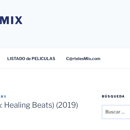
MIX
LISTADO de PELICULAS
C@rtelesMix.com
BÚSQUEDA
TRY
m: Healing Beats) (2019)
Buscar
por: