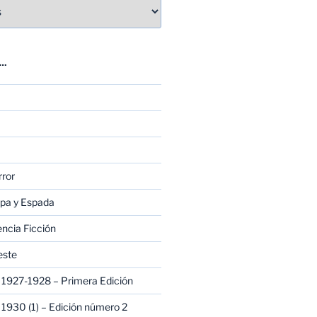
E…
rror
apa y Espada
encia Ficción
este
1927-1928 – Primera Edición
1930 (1) – Edición número 2