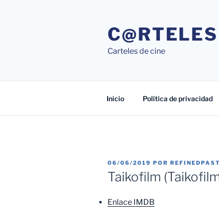
Saltar
al
C@RTELES
contenido
Carteles de cine
Inicio
Política de privacidad
PUBLICADO
06/06/2019
POR
REFINEDPAS
EL
Taikofilm (Taikofil
Enlace IMDB