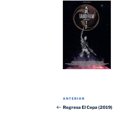
Navegación
Entrada
ANTERIOR
de
anterior:
Regresa El Cepa (2019)
entradas