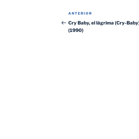
Navegación
Entrada
ANTERIOR
de
anterior:
Cry Baby, el lágrima (Cry-Baby
(1990)
entradas