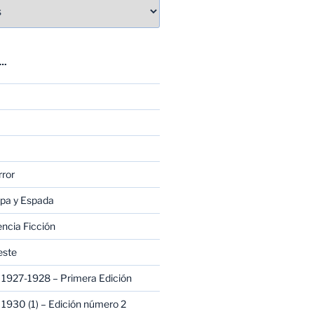
E…
rror
apa y Espada
encia Ficción
este
1927-1928 – Primera Edición
1930 (1) – Edición número 2