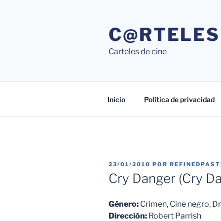
Saltar
al
C@RTELES
contenido
Carteles de cine
Inicio
Política de privacidad
PUBLICADO
23/01/2010
POR
REFINEDPAS
EL
Cry Danger (Cry Da
Género:
Crimen, Cine negro,
Dirección:
Robert Parrish