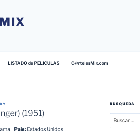
MIX
LISTADO de PELICULAS
C@rtelesMix.com
BÚSQUEDA
TRY
nger) (1951)
Buscar
por:
 Drama
País:
Estados Unidos