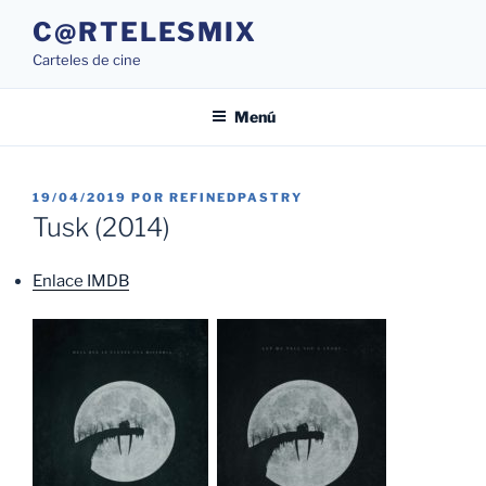
Saltar
C@RTELESMIX
al
Carteles de cine
contenido
Menú
PUBLICADO
19/04/2019
POR
REFINEDPASTRY
EL
Tusk (2014)
Enlace IMDB