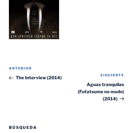
Navegación
Entrada
ANTERIOR
de
SIGUIENTE
Sig
anterior:
The Interview (2014)
entradas
ent
Aguas tranquilas
(Futatsume no mado)
(2014)
BÚSQUEDA