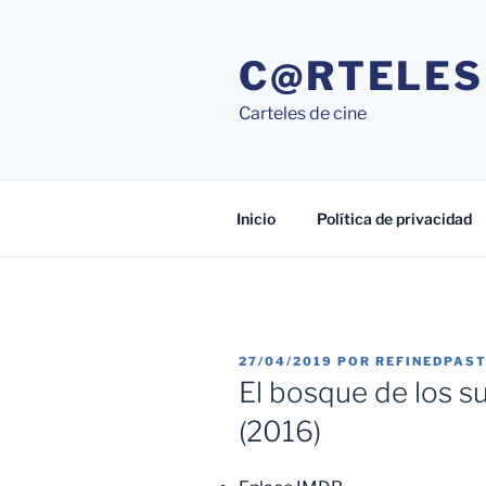
Saltar
al
C@RTELES
contenido
Carteles de cine
Inicio
Política de privacidad
PUBLICADO
27/04/2019
POR
REFINEDPAS
EL
El bosque de los su
(2016)