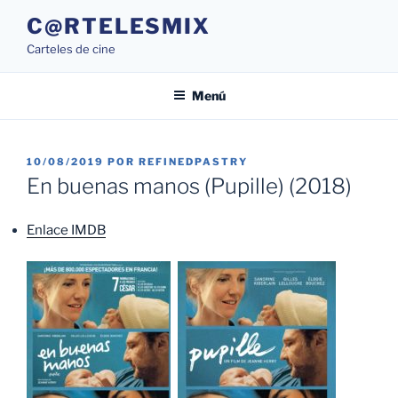
Saltar
C@RTELESMIX
al
Carteles de cine
contenido
Menú
PUBLICADO
10/08/2019
POR
REFINEDPASTRY
EL
En buenas manos (Pupille) (2018)
Enlace IMDB