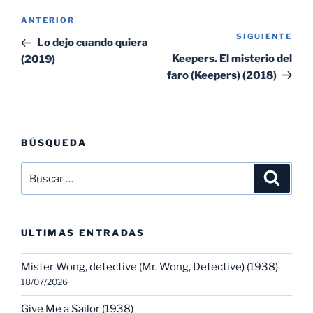
Navegación
Entrada
ANTERIOR
de
SIGUIENTE
Sig
anterior:
Lo dejo cuando quiera
entradas
ent
Keepers. El misterio del
(2019)
faro (Keepers) (2018)
BÚSQUEDA
Buscar
Buscar
por:
ULTIMAS ENTRADAS
Mister Wong, detective (Mr. Wong, Detective) (1938)
18/07/2026
Give Me a Sailor (1938)