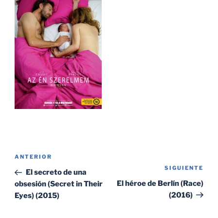
Navegación
Entrada
ANTERIOR
de
SIGUIENTE
Sig
anterior:
El secreto de una
entradas
ent
El héroe de Berlín (Race)
obsesión (Secret in Their
(2016)
Eyes) (2015)