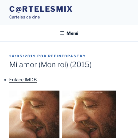
Saltar
C@RTELESMIX
al
Carteles de cine
contenido
Menú
PUBLICADO
14/05/2019
POR
REFINEDPASTRY
EL
Mi amor (Mon roi) (2015)
Enlace IMDB