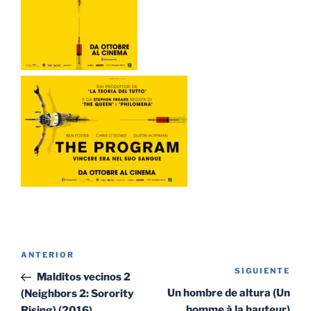
Navegación
Entrada
ANTERIOR
de
SIGUIENTE
Sig
anterior:
Malditos vecinos 2
entradas
ent
Un hombre de altura (Un
(Neighbors 2: Sorority
homme à la hauteur)
Rising) (2016)