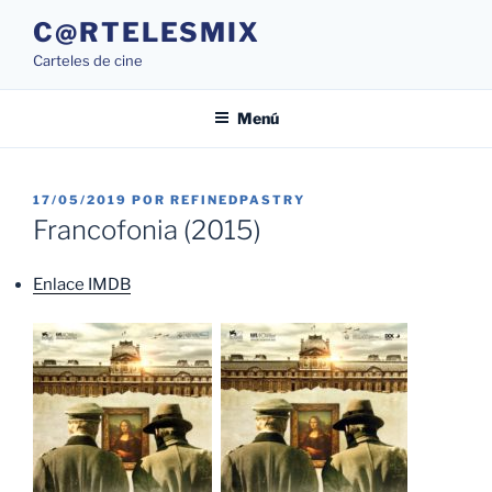
Saltar
C@RTELESMIX
al
Carteles de cine
contenido
Menú
PUBLICADO
17/05/2019
POR
REFINEDPASTRY
EL
Francofonia (2015)
Enlace IMDB