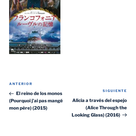
Navegación
Entrada
ANTERIOR
de
SIGUIENTE
Sig
anterior:
El reino de los monos
entradas
ent
Alicia a través del espejo
(Pourquoi j’ai pas mangé
(Alice Through the
mon père) (2015)
Looking Glass) (2016)