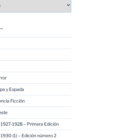
E…
rror
apa y Espada
encia Ficción
este
1927-1928 – Primera Edición
1930 (1) – Edición número 2