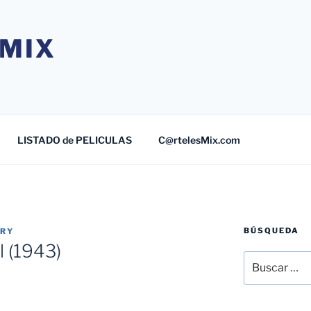
MIX
LISTADO de PELICULAS
C@rtelesMix.com
BÚSQUEDA
TRY
 (1943)
Buscar
por: