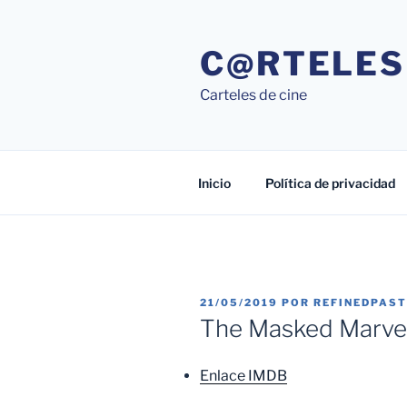
Saltar
al
C@RTELES
contenido
Carteles de cine
Inicio
Política de privacidad
PUBLICADO
21/05/2019
POR
REFINEDPAS
EL
The Masked Marvel
Enlace IMDB