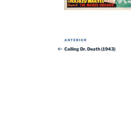
Navegación
Entrada
ANTERIOR
de
anterior:
Calling Dr. Death (1943)
entradas