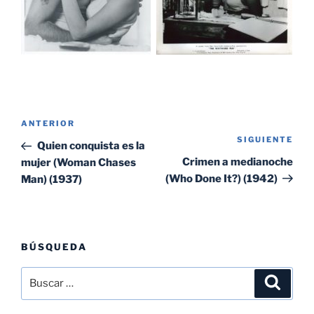
Navegación
Entrada
ANTERIOR
de
SIGUIENTE
Sig
anterior:
Quien conquista es la
entradas
ent
Crimen a medianoche
mujer (Woman Chases
(Who Done It?) (1942)
Man) (1937)
BÚSQUEDA
Buscar
Buscar
por: