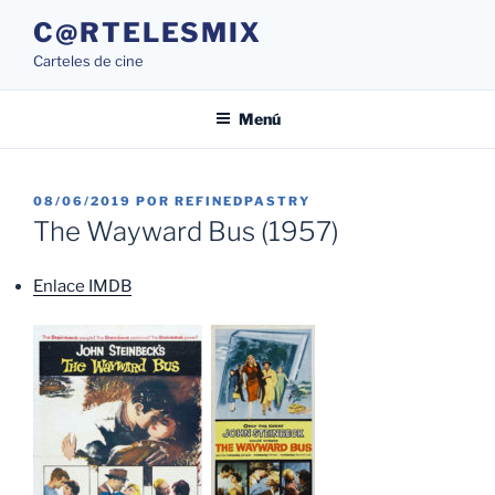
Saltar
C@RTELESMIX
al
Carteles de cine
contenido
Menú
PUBLICADO
08/06/2019
POR
REFINEDPASTRY
EL
The Wayward Bus (1957)
Enlace IMDB