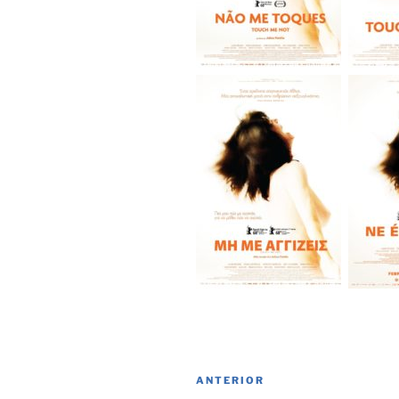
Navegación
Entrada
ANTERIOR