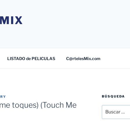
MIX
LISTADO de PELICULAS
C@rtelesMix.com
BÚSQUEDA
TRY
me toques) (Touch Me
Buscar
por: