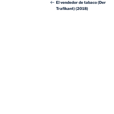
de
anterior:
El vendedor de tabaco (Der
Trafikant) (2018)
entradas