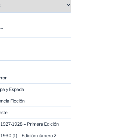
E…
rror
apa y Espada
encia Ficción
este
1927-1928 – Primera Edición
1930 (1) – Edición número 2