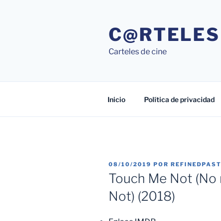
Saltar
al
C@RTELES
contenido
Carteles de cine
Inicio
Política de privacidad
PUBLICADO
08/10/2019
POR
REFINEDPAS
EL
Touch Me Not (No 
Not) (2018)