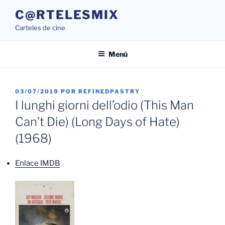
Saltar
C@RTELESMIX
al
Carteles de cine
contenido
Menú
PUBLICADO
03/07/2019
POR
REFINEDPASTRY
EL
I lunghi giorni dell’odio (This Man
Can’t Die) (Long Days of Hate)
(1968)
Enlace IMDB