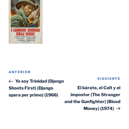
Navegación
Entrada
ANTERIOR
de
SIGUIENTE
Sig
anterior:
Yo soy Trinidad (Django
entradas
ent
El kárate, el Colt y el
Shoots First) (Django
impostor (The Stranger
spara per primo) (1966)
and the Gunfighter) (Blood
Money) (1974)