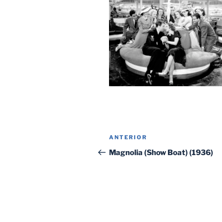
Navegación
Entrada
ANTERIOR
de
anterior:
Magnolia (Show Boat) (1936)
entradas