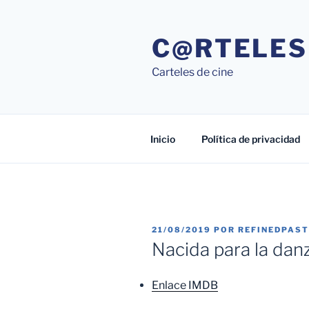
Saltar
al
C@RTELES
contenido
Carteles de cine
Inicio
Política de privacidad
PUBLICADO
21/08/2019
POR
REFINEDPAS
EL
Nacida para la dan
Enlace IMDB