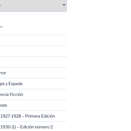
E…
rror
apa y Espada
encia Ficción
este
1927-1928 – Primera Edición
1930 (1) – Edición número 2