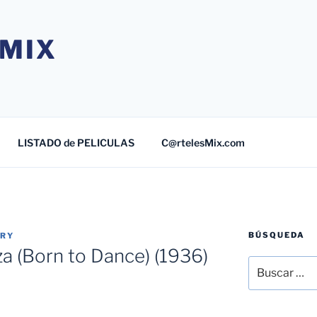
MIX
LISTADO de PELICULAS
C@rtelesMix.com
BÚSQUEDA
TRY
za (Born to Dance) (1936)
Buscar
por: