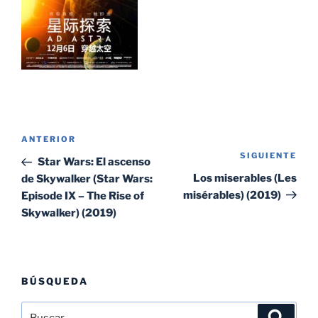
Navegación
Entrada
ANTERIOR
de
SIGUIENTE
Sig
anterior:
Star Wars: El ascenso
entradas
ent
Los miserables (Les
de Skywalker (Star Wars:
misérables) (2019)
Episode IX – The Rise of
Skywalker) (2019)
BÚSQUEDA
Buscar
Buscar