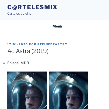
Saltar
C@RTELESMIX
al
Carteles de cine
contenido
Menú
PUBLICADO
17/01/2020
POR
REFINEDPASTRY
EL
Ad Astra (2019)
Enlace IMDB