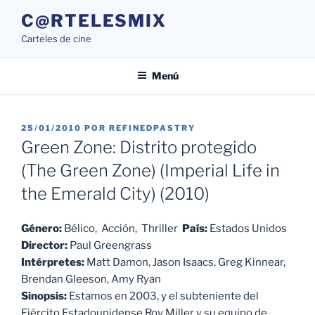
Saltar
C@RTELESMIX
al
Carteles de cine
contenido
Menú
PUBLICADO
25/01/2010
POR
REFINEDPASTRY
EL
Green Zone: Distrito protegido
(The Green Zone) (Imperial Life in
the Emerald City) (2010)
Género:
Bélico, Acción, Thriller
País:
Estados Unidos
Director:
Paul Greengrass
Intérpretes:
Matt Damon, Jason Isaacs, Greg Kinnear,
Brendan Gleeson, Amy Ryan
Sinopsis:
Estamos en 2003, y el subteniente del
Ejército Estadounidense Roy Miller y su equipo de