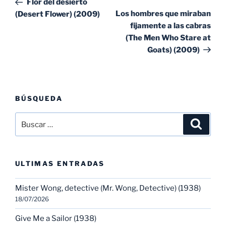
Flor del desierto
entradas
ent
Los hombres que miraban
(Desert Flower) (2009)
fijamente a las cabras
(The Men Who Stare at
Goats) (2009)
BÚSQUEDA
Buscar
Buscar
por:
ULTIMAS ENTRADAS
Mister Wong, detective (Mr. Wong, Detective) (1938)
18/07/2026
Give Me a Sailor (1938)