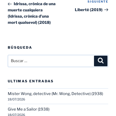
de
SIGUIENTE
Sig
anterior:
Idrissa, crónica de una
entradas
ent
Liberté (2019)
muerte cualquiera
(Idrissa, crònica d’una
mort qualsevol) (2018)
BÚSQUEDA
Buscar
Buscar
por:
ULTIMAS ENTRADAS
Mister Wong, detective (Mr. Wong, Detective) (1938)
18/07/2026
Give Me a Sailor (1938)
18/07/2026