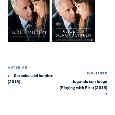
Navegación
Entrada
ANTERIOR
de
SIGUIENTE
Sig
anterior:
Derechos del hombre
entradas
ent
Jugando con fuego
(2018)
(Playing with Fire) (2019)