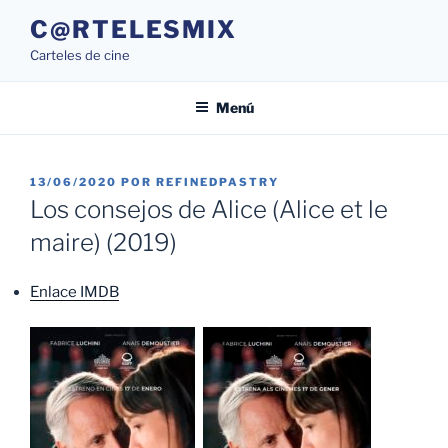
Saltar
C@RTELESMIX
al
Carteles de cine
contenido
Menú
PUBLICADO
13/06/2020
POR
REFINEDPASTRY
EL
Los consejos de Alice (Alice et le
maire) (2019)
Enlace IMDB