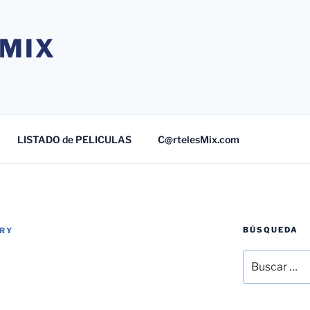
MIX
LISTADO de PELICULAS
C@rtelesMix.com
BÚSQUEDA
TRY
Buscar
por: