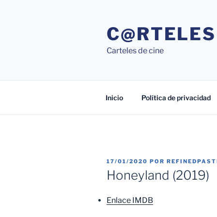
Saltar
al
C@RTELES
contenido
Carteles de cine
Inicio
Política de privacidad
PUBLICADO
17/01/2020
POR
REFINEDPAS
EL
Honeyland (2019)
Enlace IMDB