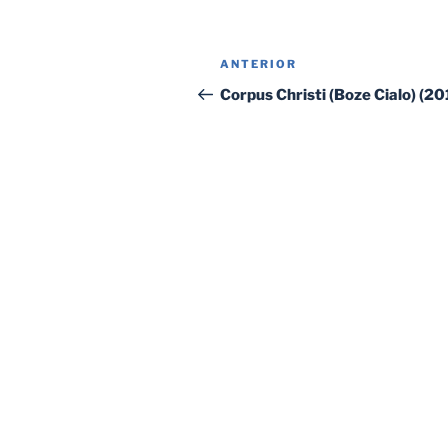
Navegación
Entrada
ANTERIOR
de
anterior:
Corpus Christi (Boze Cialo) (20
entradas