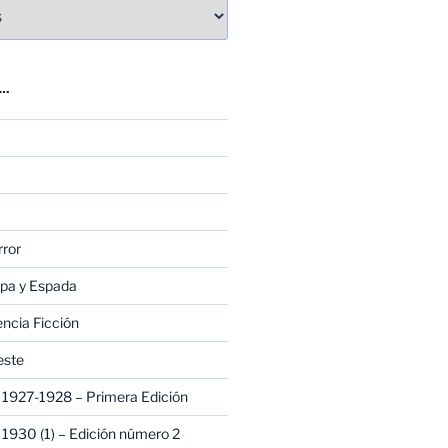
E…
rror
apa y Espada
encia Ficción
este
1927-1928 – Primera Edición
1930 (1) – Edición número 2