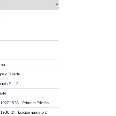
E…
rror
apa y Espada
encia Ficción
este
1927-1928 – Primera Edición
1930 (1) – Edición número 2