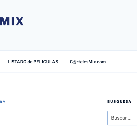
MIX
LISTADO de PELICULAS
C@rtelesMix.com
BÚSQUEDA
TRY
Buscar
por: