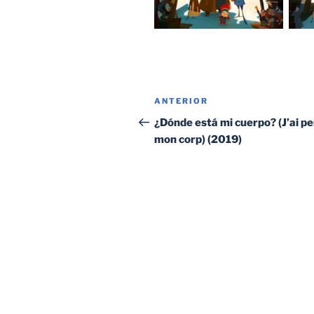
Navegación
Entrada
ANTERIOR
de
anterior:
¿Dónde está mi cuerpo? (J’ai p
mon corp) (2019)
entradas