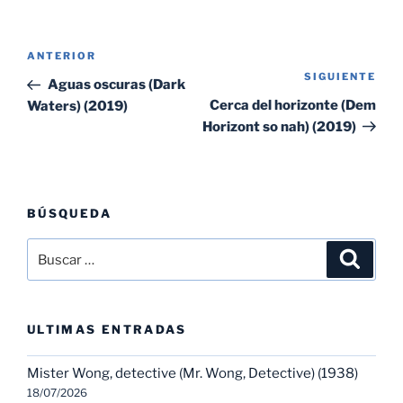
Navegación
Entrada
ANTERIOR
de
SIGUIENTE
Sig
anterior:
Aguas oscuras (Dark
entradas
ent
Cerca del horizonte (Dem
Waters) (2019)
Horizont so nah) (2019)
BÚSQUEDA
Buscar
Buscar
por:
ULTIMAS ENTRADAS
Mister Wong, detective (Mr. Wong, Detective) (1938)
18/07/2026