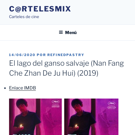
Saltar
C@RTELESMIX
al
Carteles de cine
contenido
Menú
PUBLICADO
14/06/2020
POR
REFINEDPASTRY
EL
El lago del ganso salvaje (Nan Fang
Che Zhan De Ju Hui) (2019)
Enlace IMDB