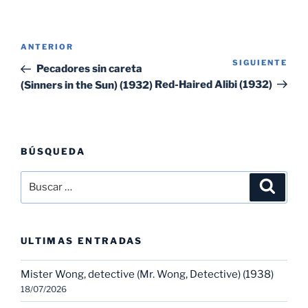
Navegación
Entrada
ANTERIOR
de
SIGUIENTE
Sig
anterior:
Pecadores sin careta
entradas
ent
Red-Haired Alibi (1932)
(Sinners in the Sun) (1932)
BÚSQUEDA
Buscar
Buscar
por:
ULTIMAS ENTRADAS
Mister Wong, detective (Mr. Wong, Detective) (1938)
18/07/2026