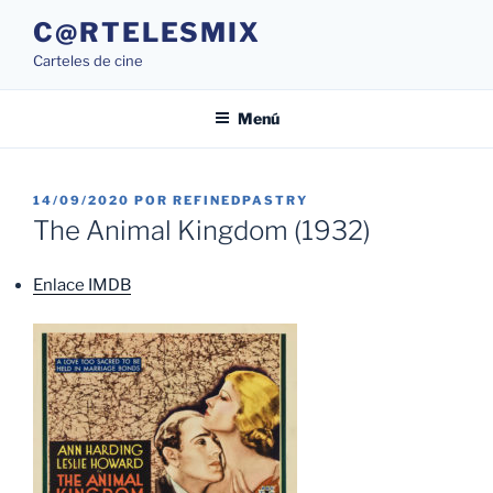
Saltar
C@RTELESMIX
al
Carteles de cine
contenido
Menú
PUBLICADO
14/09/2020
POR
REFINEDPASTRY
EL
The Animal Kingdom (1932)
Enlace IMDB