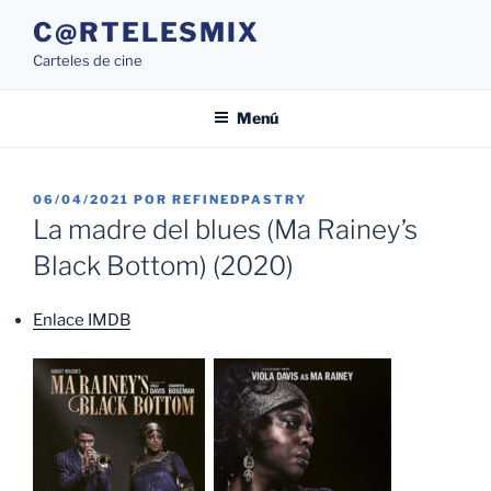
Saltar
C@RTELESMIX
al
Carteles de cine
contenido
Menú
PUBLICADO
06/04/2021
POR
REFINEDPASTRY
EL
La madre del blues (Ma Rainey’s
Black Bottom) (2020)
Enlace IMDB