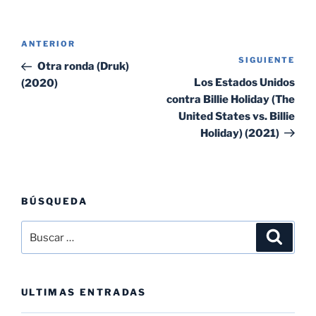
Navegación
Entrada
ANTERIOR
de
SIGUIENTE
Sig
anterior:
Otra ronda (Druk)
entradas
ent
Los Estados Unidos
(2020)
contra Billie Holiday (The
United States vs. Billie
Holiday) (2021)
BÚSQUEDA
Buscar
Buscar
por:
ULTIMAS ENTRADAS