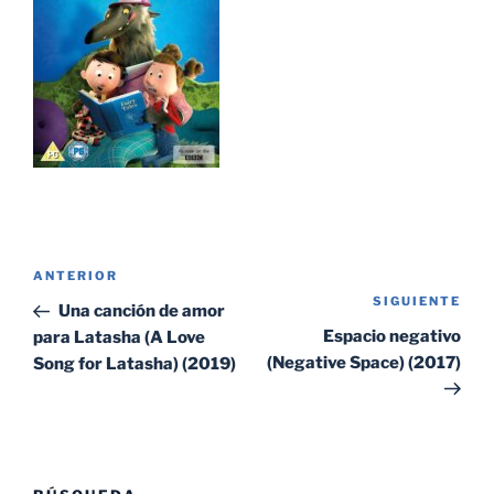
Navegación
Entrada
ANTERIOR
de
SIGUIENTE
Sig
anterior:
Una canción de amor
entradas
ent
Espacio negativo
para Latasha (A Love
(Negative Space) (2017)
Song for Latasha) (2019)