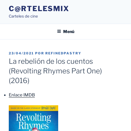
Saltar
C@RTELESMIX
al
Carteles de cine
contenido
Menú
PUBLICADO
23/04/2021
POR
REFINEDPASTRY
EL
La rebelión de los cuentos
(Revolting Rhymes Part One)
(2016)
Enlace IMDB